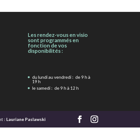
Les rendez-vous en visio
sont programmés
en
fonction de vos
disponibilités
:
du lundi au vendredi : de 9 h à
19 h
le samedi : de 9 h à 12 h
t :
Lauriane Paslawski