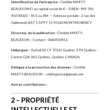
Identification de l’entreprise :
Clotilde MARTY-
BEAUDOIN EI
au capital social de
€ – SIREN :
899 740
450 00023
– RCS ou RM :
– Adresse postale :
2 rue des
Gallerands BAT 1 APPT 13 95160 MONTMORENCY
Directeur de la publication :
Clotilde MARTY-
BEAUDOIN
– Contact :
0660550412
.
Hébergeur :
Autre
EX2
CP 70161 Québec STN Québec-
Centre G2K 0A2 Québec, Québec CANADA
Délégué à la protection des données :
Clotilde
MARTY-BEAUDOIN
–
cmbhypnose@gmail.com
Autres contributeurs :
2 – PROPRIÉTÉ
INTELLECTUELLE ET